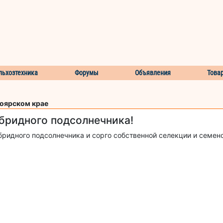
льхозтехника
Форумы
Объявления
Това
ноярском крае
гибридного подсолнечника!
ридного подсолнечника и сорго собственной селекции и семено