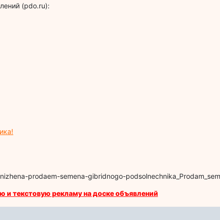
ений (pdo.ru):
ика!
a-snizhena-prodaem-semena-gibridnogo-podsolnechnika_Prodam_se
ю и текстовую рекламу на доске объявлений