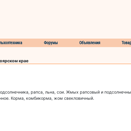
льхозтехника
Форумы
Объявления
Това
ноярском крае
дсолнечника, рапса, льна, сои. Жмых рапсовый и подсолнечны
нное. Корма, комбикорма, жом свекловичный.