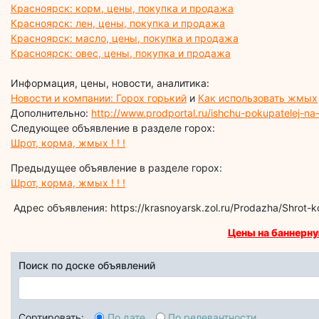
Красноярск: корм, цены, покупка и продажа
Красноярск: лен, цены, покупка и продажа
Красноярск: масло, цены, покупка и продажа
Красноярск: овес, цены, покупка и продажа
Информация, цены, новости, аналитика:
Новости и компании: Горох горький
и
Как использовать жмых
Дополнительно:
http://www.prodportal.ru/ishchu-pokupatelej-n
Следующее объявление в разделе горох:
Шрот, корма, жмых ! ! !
Предыдущее объявление в разделе горох:
Шрот, корма, жмых ! ! !
Адрес объявления: https://krasnoyarsk.zol.ru/Prodazha/Shrot
Цены на баннерну
Поиск по доске объявлений
Сортировать:
По дате
По релевантности