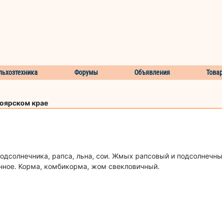
льхозтехника
Форумы
Объявления
Това
ноярском крае
дсолнечника, рапса, льна, сои. Жмых рапсовый и подсолнечны
нное. Корма, комбикорма, жом свекловичный.