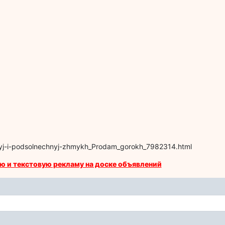
vyj-i-podsolnechnyj-zhmykh_Prodam_gorokh_7982314.html
ю и текстовую рекламу на доске объявлений