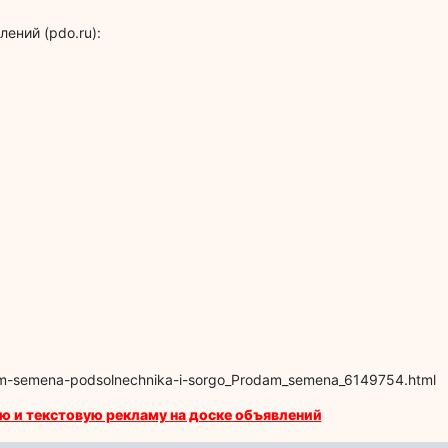
ений (pdo.ru):
aem-semena-podsolnechnika-i-sorgo_Prodam_semena_6149754.html
ю и текстовую рекламу на доске объявлений