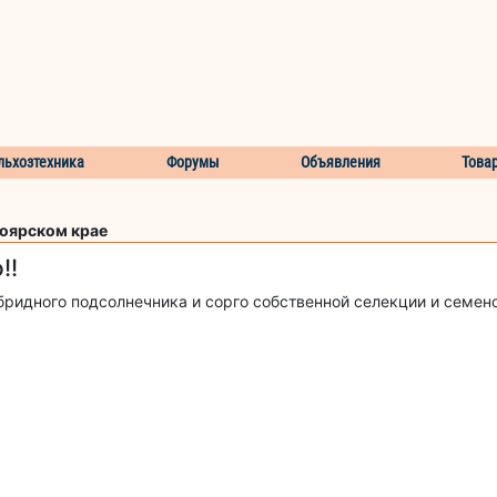
льхозтехника
Форумы
Объявления
Това
ноярском крае
!!
ридного подсолнечника и сорго собственной селекции и семен