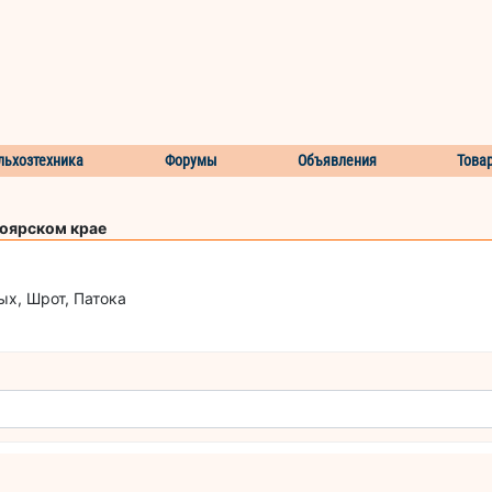
льхозтехника
Форумы
Объявления
Това
ноярском крае
х, Шрот, Патока