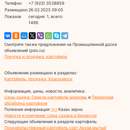
Телефон
+7 (923) 3538859
Размещено
26.02.2023 09:05
Показов
cегодня: 1, всего:
1496
Смотрите также предложения на Промышленной доске
объявлений (pdo.ru):
Покупка и продажа: картофель
Объявление размещено в разделах:
Картофель: продажа, Красноярск
Информация, цены, новости, аналитика:
Цены рынка: Свекла картофель морковь
и
Первичная
обработка картофеля
Полезная информация
тут
Казах зерно
Новости и компании: Цена сахара в Беларуси
Следующее объявление в разделе картофель:
Продовольственный картофель сорт Ароза.мытый