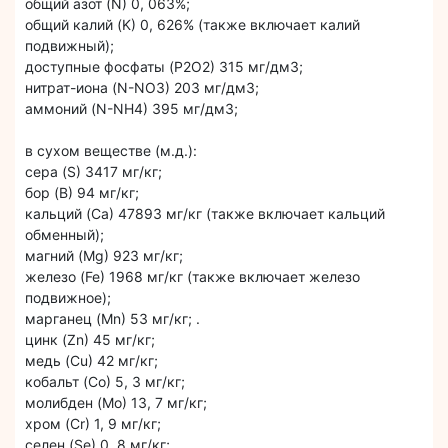
общий азот (N) 0, 063%;
общий калий (K) 0, 626% (также включает калий
подвижный);
доступные фосфаты (P2O2) 315 мг/дм3;
нитрат-иона (N-NO3) 203 мг/дм3;
аммоний (N-NH4) 395 мг/дм3;
в сухом веществе (м.д.):
сера (S) 3417 мг/кг;
бор (B) 94 мг/кг;
кальций (Ca) 47893 мг/кг (также включает кальций
обменный);
магний (Mg) 923 мг/кг;
железо (Fe) 1968 мг/кг (также включает железо
подвижное);
марганец (Mn) 53 мг/кг; .
цинк (Zn) 45 мг/кг;
медь (Cu) 42 мг/кг;
кобальт (Co) 5, 3 мг/кг;
молибден (Mo) 13, 7 мг/кг;
хром (Cr) 1, 9 мг/кг;
селен (Se) 0, 8 мг/кг;