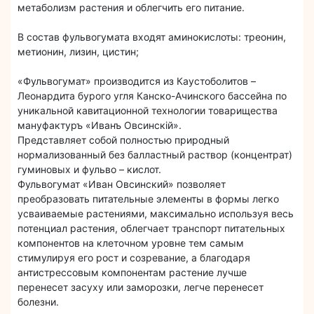
метаболизм растения и облегчить его питание.
В состав фульвогумата входят аминокислоты: треонин,
метионин, лизин, цистин;
«Фульвогумат» производится из Каустоболитов –
Леонардита бурого угля Канско-Ачинского бассейна по
уникальной кавитационной технологии товарищества
мануфактуръ «Иванъ Овсинскiй».
Представляет собой полностью природный
нормализованный без балластный раствор (концентрат)
гуминовых и фульво – кислот.
Фульвогумат «Иван Овсинский» позволяет
преобразовать питательные элементы в формы легко
усваиваемые растениями, максимально используя весь
потенциал растения, облегчает транспорт питательных
компонентов на клеточном уровне тем самым
стимулируя его рост и созревание, а благодаря
антистрессовым компонентам растение лучше
перенесет засуху или заморозки, легче перенесет
болезни.