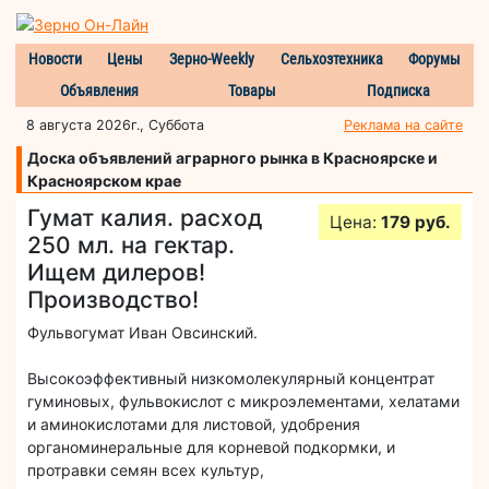
Новости
Цены
Зерно-Weekly
Сельхозтехника
Форумы
Объявления
Товары
Подписка
8 августа 2026г., Суббота
Реклама на сайте
Доска объявлений аграрного рынка в Красноярске и
Красноярском крае
Гумат калия. расход
Цена:
179 руб.
250 мл. на гектар.
Ищем дилеров!
Производство!
Фульвогумат Иван Овсинский.
Высокоэффективный низкомолекулярный концентрат
гуминовых, фульвокислот с микроэлементами, хелатами
и аминокислотами для листовой, удобрения
органоминеральные для корневой подкормки, и
протравки семян всех культур,