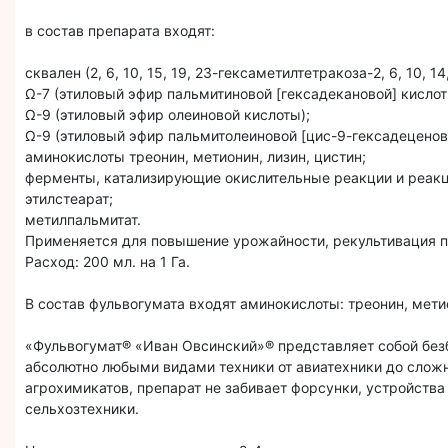
в состав препарата входят:
сквален (2, 6, 10, 15, 19, 23-гексаметилтетракоза-2, 6, 10, 14
Ω-7 (этиловый эфир пальмитиновой [гексадекановой] кислот
Ω-9 (этиловый эфир олеиновой кислоты);
Ω-9 (этиловый эфир пальмитолеиновой [цис-9-гексадеценов
аминокислоты треонин, метионин, лизин, цистин;
ферменты, катализирующие окислительные реакции и реакц
этилстеарат;
метилпальмитат.
Применяется для повышение урожайности, рекультивация п
Расход: 200 мл. на 1 Га.
В состав фульвогумата входят аминокислоты: треонин, метио
«Фульвогумат® «Иван Овсинский»® представляет собой без
абсолютно любыми видами техники от авиатехники до сложн
агрохимикатов, препарат не забивает форсунки, устройства
сельхозтехники.