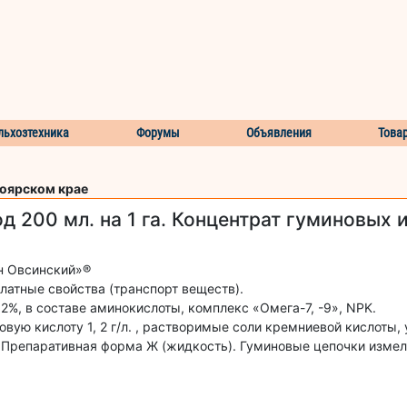
льхозтехника
Форумы
Объявления
Това
ноярском крае
д 200 мл. на 1 га. Концентрат гуминовых 
ан Овсинский»®
латные свойства (транспорт веществ).
 2%, в составе аминокислоты, комплекс «Омега-7, -9», NPK.
овую кислоту 1, 2 г/л. , растворимые соли кремниевой кислоты,
Препаративная форма Ж (жидкость). Гуминовые цепочки измел