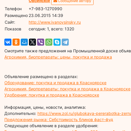
Овсинскiй
Сообщение автору
Телефон
+7-983-1270990
Размещено
23.06.2015 14:39
Сайт:
http://www.ivanovsinsky.ru
Показов
cегодня: 1, всего: 1320
Смотрите также предложения на Промышленной доске объявл
Агрохимия, биопрепараты: цены, покупка и продажа
Объявление размещено в разделах:
Оборудование: покупка и продажа в Красноярске
Агрохимия, биопрепараты: покупка и продажа в Красноярске
Удобрения: покупка и продажа в Красноярске
Информация, цены, новости, аналитика:
Дополнительно:
https://www.zol.ru/glubokaya-pererabotka-zer
Предложения рынка: Себстоимость блинов фаст-фуд
Следующее объявление в разделе удобрения: