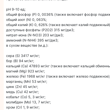
pH 9-10 ед;
общий фосфор (P) 0, 0036% (также включает фосфор подви
общий азот (N) 0, 063%;
общий калий (K) 0, 626% (также включает калий подвижный)
доступные фосфаты (P2O2) 315 мг/дм3;
нитрат-иона (N-NO3) 203 мг/дм3;
аммоний (N-NH4) 395 мг/дм3;
в сухом веществе (м.д.):
сера (S) 3417 мг/кг;
бор (B) 94 мг/кг;
кальций (Ca) 47893 мг/кг (также включает кальций обменны
магний (Mg) 923 мг/кг;
железо (Fe) 1968 мг/кг (также включает железо подвижное)
марганец (Mn) 53 мг/кг;
цинк (Zn) 45 мг/кг;
медь (Cu) 42 мг/кг;
кобальт (Co) 5, 3 мг/кг;
молибден (Mo) 13, 7 мг/кг;
хром (Cr) 1, 9 мг/кг;