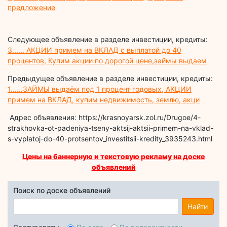
предложение
Следующее объявление в разделе инвестиции, кредиты:
3...... АКЦИИ примем на ВКЛАД с выплатой до 40
процентов, Купим акции по дорогой цене,займы выдаем
Предыдущее объявление в разделе инвестиции, кредиты:
1......ЗАЙМЫ выдаём под 1 процент годовых, АКЦИИ
примем на ВКЛАД, купим недвижимость, землю, акци
Адрес объявления: https://krasnoyarsk.zol.ru/Drugoe/4-
strakhovka-ot-padeniya-tseny-aktsij-aktsii-primem-na-vklad-
s-vyplatoj-do-40-protsentov_investitsii-kredity_3935243.html
Цены на баннерную и текстовую рекламу на доске
объявлений
Поиск по доске объявлений
Найти